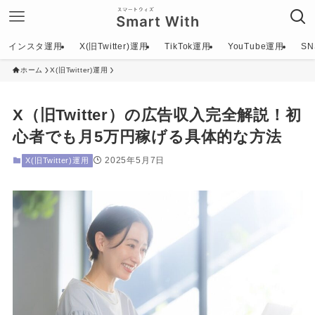
インスタ運用
X(旧Twitter)運用
TikTok運用
YouTube運用
S
ホーム
X(旧Twitter)運用
X（旧Twitter）の広告収入完全解説！初
心者でも月5万円稼げる具体的な方法
2025年5月7日
X(旧Twitter)運用